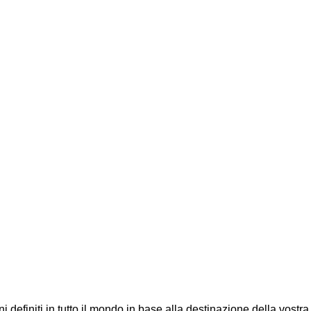
efiniti in tutto il mondo in base alla destinazione della vostra