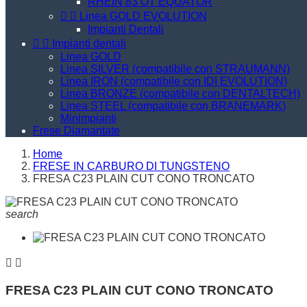
RHEIN 83 OT EQUATOR


Linea GOLD EVOLUTION
Impianti Dentali


Impianti dentali
Linea GOLD
Linea SILVER (compatibile con STRAUMANN)
Linea IRON (compatibile con IDI EVOLUTION)
Linea BRONZE (compatibile con DENTALTECH)
Linea STEEL (compatibile con BRANEMARK)
Minimpianti
Frese Diamantate
Home
FRESE IN CARBURO DI TUNGSTENO
FRESA C23 PLAIN CUT CONO TRONCATO
search


FRESA C23 PLAIN CUT CONO TRONCATO