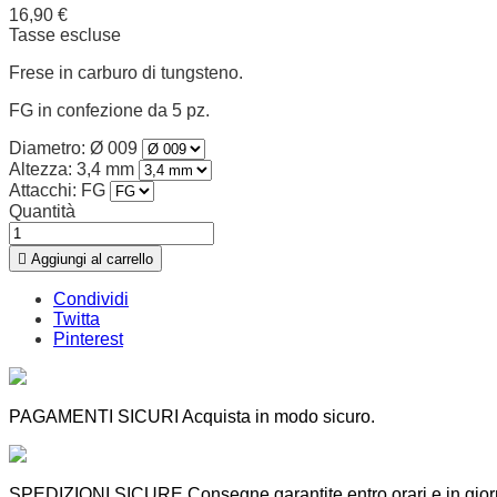
16,90 €
Tasse escluse
Frese in carburo di tungsteno.
FG in confezione da 5 pz.
Diametro: Ø 009
Altezza: 3,4 mm
Attacchi: FG
Quantità

Aggiungi al carrello
Condividi
Twitta
Pinterest
PAGAMENTI SICURI Acquista in modo sicuro.
SPEDIZIONI SICURE Consegne garantite entro orari e in giorni d