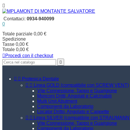

Contattaci:
0934-940099
0
Totale parziale
0,00 €
Spedizione
Tasse
0,00 €
Totale
0,00 €

Procedi con il checkout



Protesica Dentale


Linea GOLD (compatibile con SCREW VENT)
Vite Connessione, Tappo e Guarigione
Monconi Dritti, Angolati e Calcinabili
Multi Unit Abutment
Componenti da Laboratorio
Locator Dritto, Angolato e Cappette


Linea SILVER (compatibile con STRAUMANN
Vite Connessione, Tappo e Guarigione
Componenti da Laboratorio