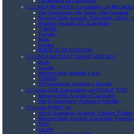
Componenti da Laboratorio


LINEA MEGAGEN (compatibile con MEGAG
Vite Guarigione, Vite Tappo, Vite Passante
Monconi Dritti, Angolati, Calcinabili, Sferici, 
Analogo, Analogo 3D, Scan Body
TI BASE
Transfer
MUA
Locator
RHEIN 83 OT EQUATOR


LINEA NEODENT GRAND MORSE ®
MUA
Locator
Monconi dritti, angolati e ucla
TI BASE
Viti Guarigione, Analogo e Transfer


Linea XIVE (compatibile con FRIALIT XIVE)
Monconi Dritti, Angolati e Calcinabili
Vite di Guarigione, Analogo e Transfer


Linea PHIBO Tsh
Viti di Guarigione, Analogo, Transfer, Ti Base
Monconi Dritti, Angolati, Calcinabili, Provviso
MUA
Locator