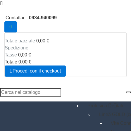

Contattaci:
0934-940099
0
Totale parziale
0,00 €
Spedizione
Tasse
0,00 €
Totale
0,00 €

Procedi con il checkout


Protesica Dentale


Linea GOLD (
Vite Conn