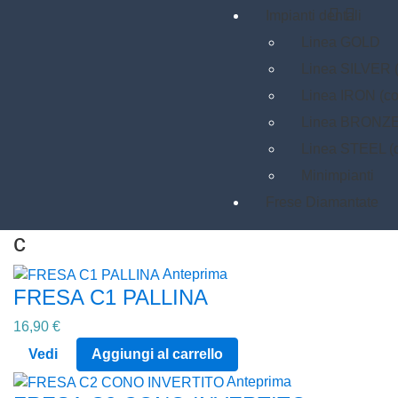


Impianti dentali
Linea GOLD
Linea SILVER 
Linea IRON (c
Linea BRONZE
Linea STEEL 
Minimpianti
Frese Diamantate
c
Anteprima
FRESA C1 PALLINA
16,90 €
Vedi
Aggiungi al carrello
Anteprima