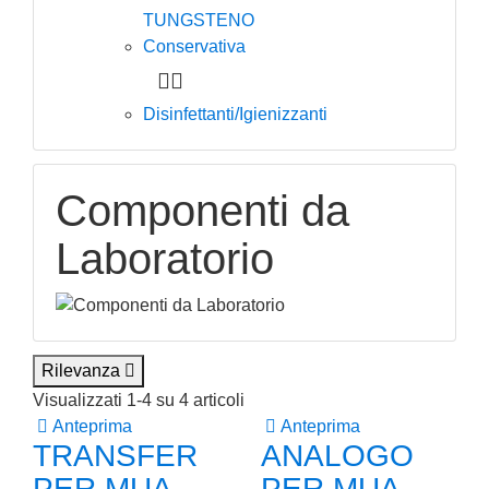
TUNGSTENO
Conservativa


Disinfettanti/Igienizzanti
Componenti da
Laboratorio
Rilevanza

Visualizzati 1-4 su 4 articoli

Anteprima

Anteprima
TRANSFER
ANALOGO
PER MUA
PER MUA