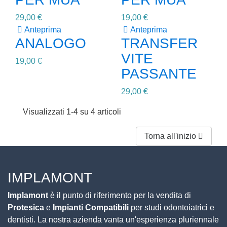
29,00 €
19,00 €

Anteprima

Anteprima
ANALOGO
TRANSFER
VITE
19,00 €
PASSANTE
29,00 €
Visualizzati 1-4 su 4 articoli
Torna all'inizio

IMPLAMONT
Implamont
è il punto di riferimento per la vendita di
Protesica
e
Impianti Compatibili
per studi odontoiatrici e
dentisti. La nostra azienda vanta un'esperienza pluriennale