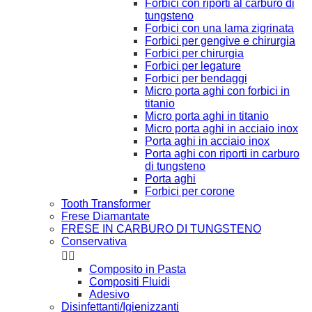
Forbici con riporti al carburo di
tungsteno
Forbici con una lama zigrinata
Forbici per gengive e chirurgia
Forbici per chirurgia
Forbici per legature
Forbici per bendaggi
Micro porta aghi con forbici in
titanio
Micro porta aghi in titanio
Micro porta aghi in acciaio inox
Porta aghi in acciaio inox
Porta aghi con riporti in carburo
di tungsteno
Porta aghi
Forbici per corone
Tooth Transformer
Frese Diamantate
FRESE IN CARBURO DI TUNGSTENO
Conservativa


Composito in Pasta
Compositi Fluidi
Adesivo
Disinfettanti/Igienizzanti