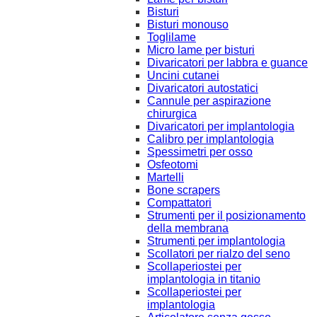
Bisturi
Bisturi monouso
Toglilame
Micro lame per bisturi
Divaricatori per labbra e guance
Uncini cutanei
Divaricatori autostatici
Cannule per aspirazione
chirurgica
Divaricatori per implantologia
Calibro per implantologia
Spessimetri per osso
Osfeotomi
Martelli
Bone scrapers
Compattatori
Strumenti per il posizionamento
della membrana
Strumenti per implantologia
Scollatori per rialzo del seno
Scollaperiostei per
implantologia in titanio
Scollaperiostei per
implantologia