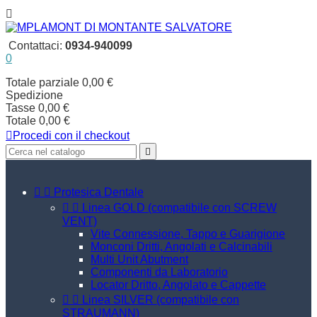

Contattaci:
0934-940099
0
Totale parziale
0,00 €
Spedizione
Tasse
0,00 €
Totale
0,00 €

Procedi con il checkout



Protesica Dentale


Linea GOLD (compatibile con SCREW
VENT)
Vite Connessione, Tappo e Guarigione
Monconi Dritti, Angolati e Calcinabili
Multi Unit Abutment
Componenti da Laboratorio
Locator Dritto, Angolato e Cappette


Linea SILVER (compatibile con
STRAUMANN)