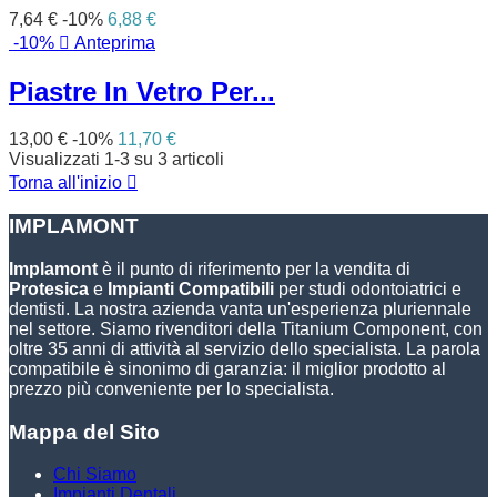
7,64 €
-10%
6,88 €
-10%

Anteprima
Piastre In Vetro Per...
13,00 €
-10%
11,70 €
Visualizzati 1-3 su 3 articoli
Torna all'inizio

IMPLAMONT
Implamont
è il punto di riferimento per la vendita di
Protesica
e
Impianti Compatibili
per studi odontoiatrici e
dentisti. La nostra azienda vanta un'esperienza pluriennale
nel settore. Siamo rivenditori della Titanium Component, con
oltre 35 anni di attività al servizio dello specialista. La parola
compatibile è sinonimo di garanzia: il miglior prodotto al
prezzo più conveniente per lo specialista.
Mappa del Sito
Chi Siamo
Impianti Dentali