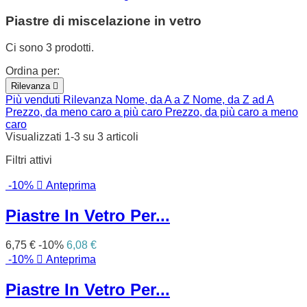
Piastre di miscelazione in vetro
Ci sono 3 prodotti.
Ordina per:
Rilevanza

Più venduti
Rilevanza
Nome, da A a Z
Nome, da Z ad A
Prezzo, da meno caro a più caro
Prezzo, da più caro a meno
caro
Visualizzati 1-3 su 3 articoli
Filtri attivi
-10%

Anteprima
Piastre In Vetro Per...
6,75 €
-10%
6,08 €
-10%

Anteprima
Piastre In Vetro Per...