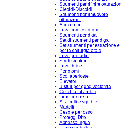
Strumenti per rifinire otturazioni
Cleoidi-Discoidi
Strumenti per rimuovere
otturazioni
Apricorone
Leva ponti e corone
Strumenti per diga
Set di strumenti per diga
Set strumenti per estrazione e
per la chirurgia orale
Leve per radici
Sindesmotomi
Leve ibride
Periotomi
Scollaperiostei
Elevatori
Bisturi per gengivectomia
Cucchiai alveolari
Lime per osso
Scalpelli e sgorbie
Martelli
Cesoie per osso
Proteggi Dito
Abbassalingua
Lame per bisturi