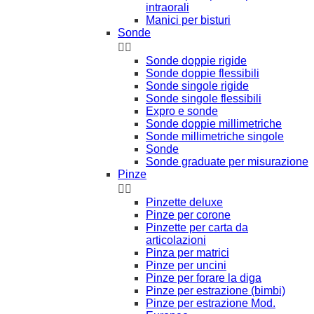
intraorali
Manici per bisturi
Sonde


Sonde doppie rigide
Sonde doppie flessibili
Sonde singole rigide
Sonde singole flessibili
Expro e sonde
Sonde doppie millimetriche
Sonde millimetriche singole
Sonde
Sonde graduate per misurazione
Pinze


Pinzette deluxe
Pinze per corone
Pinzette per carta da
articolazioni
Pinza per matrici
Pinze per uncini
Pinze per forare la diga
Pinze per estrazione (bimbi)
Pinze per estrazione Mod.