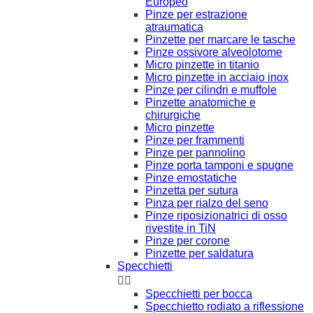
Europeo
Pinze per estrazione
atraumatica
Pinzette per marcare le tasche
Pinze ossivore alveolotome
Micro pinzette in titanio
Micro pinzette in acciaio inox
Pinze per cilindri e muffole
Pinzette anatomiche e
chirurgiche
Micro pinzette
Pinze per frammenti
Pinze per pannolino
Pinze porta tamponi e spugne
Pinze emostatiche
Pinzetta per sutura
Pinza per rialzo del seno
Pinze riposizionatrici di osso
rivestite in TiN
Pinze per corone
Pinzette per saldatura
Specchietti


Specchietti per bocca
Specchietto rodiato a riflessione