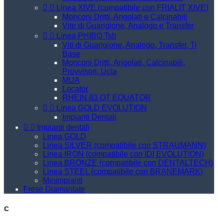


Linea XIVE (compatibile con FRIALIT XIVE)
Monconi Dritti, Angolati e Calcinabili
Vite di Guarigione, Analogo e Transfer


Linea PHIBO Tsh
Viti di Guarigione, Analogo, Transfer, Ti
Base
Monconi Dritti, Angolati, Calcinabili,
Provvisori, Ucla
MUA
Locator
RHEIN 83 OT EQUATOR


Linea GOLD EVOLUTION
Impianti Dentali


Impianti dentali
Linea GOLD
Linea SILVER (compatibile con STRAUMANN)
Linea IRON (compatibile con IDI EVOLUTION)
Linea BRONZE (compatibile con DENTALTECH)
Linea STEEL (compatibile con BRANEMARK)
Minimpianti
Frese Diamantate
c