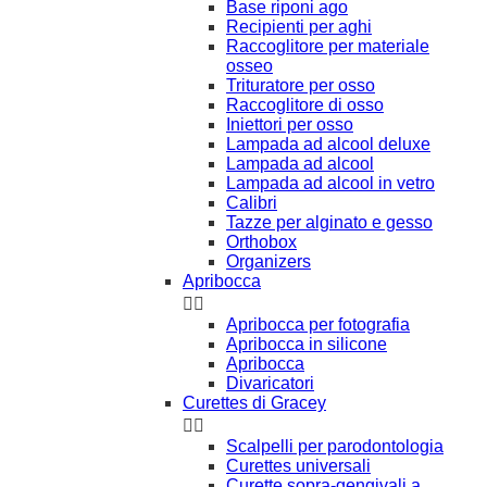
Base riponi ago
Recipienti per aghi
Raccoglitore per materiale
osseo
Trituratore per osso
Raccoglitore di osso
Iniettori per osso
Lampada ad alcool deluxe
Lampada ad alcool
Lampada ad alcool in vetro
Calibri
Tazze per alginato e gesso
Orthobox
Organizers
Apribocca


Apribocca per fotografia
Apribocca in silicone
Apribocca
Divaricatori
Curettes di Gracey


Scalpelli per parodontologia
Curettes universali
Curette sopra-gengivali a