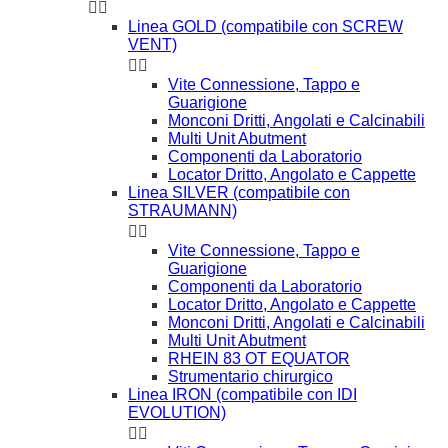


Linea GOLD (compatibile con SCREW
VENT)


Vite Connessione, Tappo e
Guarigione
Monconi Dritti, Angolati e Calcinabili
Multi Unit Abutment
Componenti da Laboratorio
Locator Dritto, Angolato e Cappette
Linea SILVER (compatibile con
STRAUMANN)


Vite Connessione, Tappo e
Guarigione
Componenti da Laboratorio
Locator Dritto, Angolato e Cappette
Monconi Dritti, Angolati e Calcinabili
Multi Unit Abutment
RHEIN 83 OT EQUATOR
Strumentario chirurgico
Linea IRON (compatibile con IDI
EVOLUTION)

