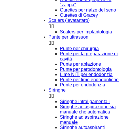
"zappa"
Curettes per rialzo del seno
Curettes di Gracey
Scalers (levatartaro)


Scalers per implantologia
Punte per ultrasuoni


Punte per chirurgia
Punte per la preparazione di
cavità
Punte per ablazione
Punte per parodontologia
Lime NiTi per endodonzia
Punte per lime endodontiche
Punte per endodonzia
Siringhe


Siringhe intraligamentali
Siringhe ad aspirazione sia
manuale che automatica
Siringhe ad aspirazione
manuale
Siringhe autoaspiranti