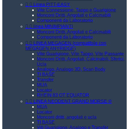


Linea PITT-EASY
Vite Connessione, Tappo e Guarigione
Monconi Dritti, Angolati e Calcinabili
Componenti da Laboratorio


linea MINIMPIANTI
Monconi Dritti, Angolati e Calcinabili
Componenti da Laboratorio


LINEA MEGAGEN (compatibile con
MEGAGEN ANYRIDGE)
Vite Guarigione, Vite Tappo, Vite Passante
Monconi Dritti, Angolati, Calcinabili, Sferici,
Ucla
Analogo, Analogo 3D, Scan Body
TI BASE
Transfer
MUA
Locator
RHEIN 83 OT EQUATOR


LINEA NEODENT GRAND MORSE ®
MUA
Locator
Monconi dritti, angolati e ucla
TI BASE
Viti Guarigione, Analogo e Transfer