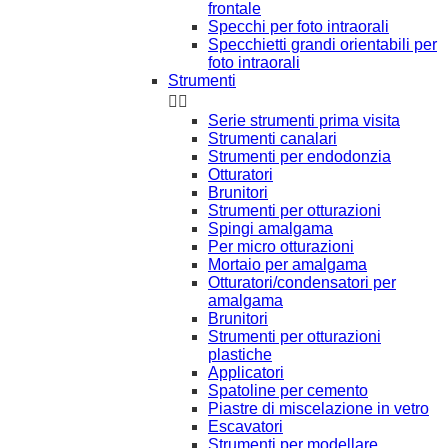
frontale
Specchi per foto intraorali
Specchietti grandi orientabili per
foto intraorali
Strumenti


Serie strumenti prima visita
Strumenti canalari
Strumenti per endodonzia
Otturatori
Brunitori
Strumenti per otturazioni
Spingi amalgama
Per micro otturazioni
Mortaio per amalgama
Otturatori/condensatori per
amalgama
Brunitori
Strumenti per otturazioni
plastiche
Applicatori
Spatoline per cemento
Piastre di miscelazione in vetro
Escavatori
Strumenti per modellare