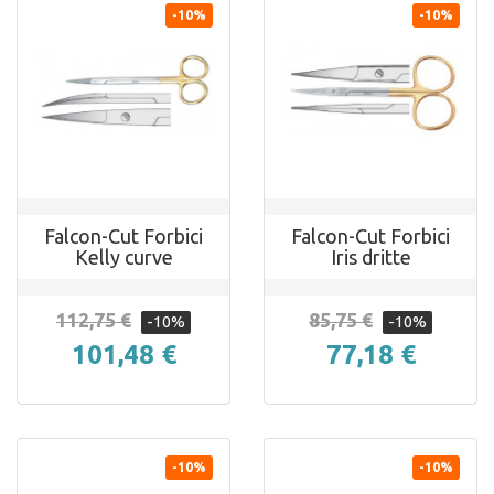
-10%
-10%


ANTEPRIMA
ANTEPRIMA
Falcon-Cut Forbici
Falcon-Cut Forbici
Kelly curve
Iris dritte
112,75 €
85,75 €
-10%
-10%
101,48 €
77,18 €
-10%
-10%

