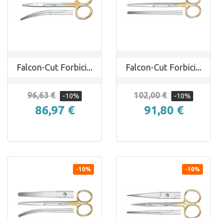
Falcon-Cut Forbici...
Falcon-Cut Forbici...
96,63 €
102,00 €
-10%
-10%
86,97 €
91,80 €
-10%
-10%


ANTEPRIMA
ANTEPRIMA