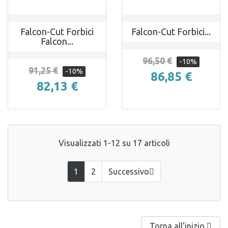
Falcon-Cut Forbici
Falcon-Cut Forbici...
Falcon...
96,50 €
-10%
91,25 €
-10%
86,85 €
82,13 €
Visualizzati 1-12 su 17 articoli
1
2
Successivo

Torna all'inizio
