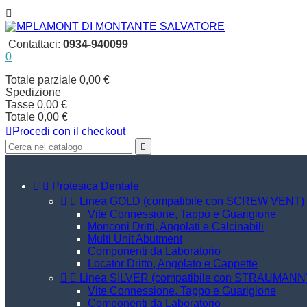

Contattaci:
0934-940099
0
Totale parziale
0,00 €
Spedizione
Tasse
0,00 €
Totale
0,00 €

Procedi con il checkout



Protesica Dentale


Linea GOLD (compatibile con SCREW VENT)
Vite Connessione, Tappo e Guarigione
Monconi Dritti, Angolati e Calcinabili
Multi Unit Abutment
Componenti da Laboratorio
Locator Dritto, Angolato e Cappette


Linea SILVER (compatibile con STRAUMANN
Vite Connessione, Tappo e Guarigione
Componenti da Laboratorio