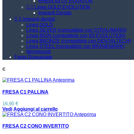
RHEIN 83 OT EQUATOR


Linea GOLD EVOLUTION
Impianti Dentali


Impianti dentali
Linea GOLD
Linea SILVER (compatibile con STRAUMANN)
Linea IRON (compatibile con IDI EVOLUTION)
Linea BRONZE (compatibile con DENTALTECH)
Linea STEEL (compatibile con BRANEMARK)
Minimpianti
Frese Diamantate
c
Anteprima
FRESA C1 PALLINA
16,90 €
Vedi
Aggiungi al carrello
Anteprima
FRESA C2 CONO INVERTITO