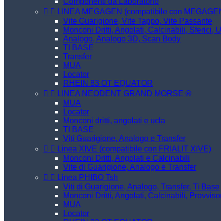
Componenti da Laboratorio


LINEA MEGAGEN (compatibile con MEGAG
Vite Guarigione, Vite Tappo, Vite Passante
Monconi Dritti, Angolati, Calcinabili, Sferici, 
Analogo, Analogo 3D, Scan Body
TI BASE
Transfer
MUA
Locator
RHEIN 83 OT EQUATOR


LINEA NEODENT GRAND MORSE ®
MUA
Locator
Monconi dritti, angolati e ucla
TI BASE
Viti Guarigione, Analogo e Transfer


Linea XIVE (compatibile con FRIALIT XIVE)
Monconi Dritti, Angolati e Calcinabili
Vite di Guarigione, Analogo e Transfer


Linea PHIBO Tsh
Viti di Guarigione, Analogo, Transfer, Ti Base
Monconi Dritti, Angolati, Calcinabili, Provviso
MUA
Locator