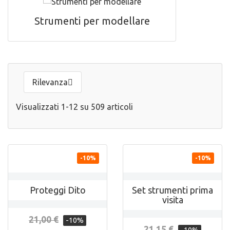
Strumenti per modellare
Rilevanza

Visualizzati 1-12 su 509 articoli


ANTEPRIMA
ANTEPRIMA
-10%
-10%
Proteggi Dito
Set strumenti prima
visita
21,00 €
-10%
21,15 €